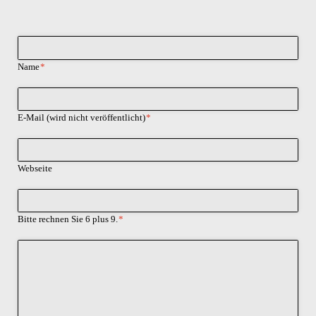
Pflichtfeld
Name
*
Pflichtfeld
E-Mail (wird nicht veröffentlicht)
*
Webseite
Bitte rechnen Sie 6 plus 9.
*