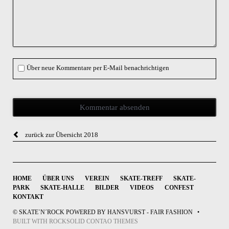
Kommentar
Über neue Kommentare per E-Mail benachrichtigen
zurück zur Übersicht 2018
NAVIGATION
HOME
ÜBER UNS
VEREIN
SKATE-TREFF
SKATE-
ÜBERSPRINGEN
PARK
SKATE-HALLE
BILDER
VIDEOS
CONFEST
KONTAKT
© SKATE`N´ROCK POWERED BY HANSVURST - FAIR FASHION
BUILT WITH
ROCKSOLID CONTAO THEMES