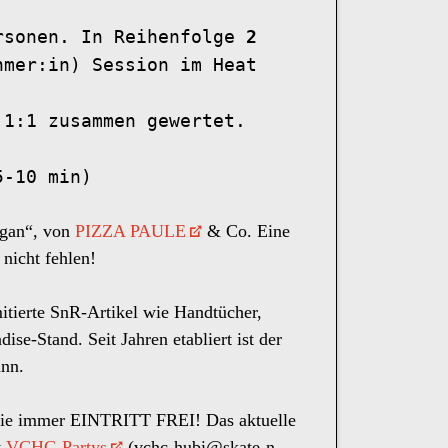
rsonen. In Reihenfolge
2
mer:in) Session im Heat
 1:1 zusammen gewertet.
5-10 min)
egan“, von
PIZZA PAULE
& Co. Eine
nicht fehlen!
mitierte SnR-Artikel wie Handtücher,
e-Stand. Seit Jahren etabliert ist der
nn.
r wie immer EINTRITT FREI! Das aktuelle
y
VCHC-Partys
(
vchc-hubi@skate-n-