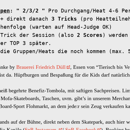
ppen
:
" 2/3/2 "
Pro Durchgang/Heat 4-6 Pe
 + direkt danach
3
Tricks
(pro Heatteilneh
ihenfolge (warten auf Head-Judge OK)
 Trick der Session (also
2 Scores
) werden
der TOP 3 später.
 die Gruppen/Heats die noch kommen (max. 
ränke by
Brauerei Friedrich Düll
, Essen von “Tierisch bis V
ist da. Hüpfburgen und Bespaßung für die Kids darf natürlich 
 heiß begehrte Benefiz-Tombola, mit saftigen Sachpreisen. Li
 Mofa-Skateboards, Taschen, uvm. gibt’s in unserem Merchandis
rd-Sport Flohmarkt, an dem jede:r sein Zeug verkaufen ka
Bands auf der Bühne, direkt neben dem Skatepark, auch hie
dia-Kanäle (
SnR-Instagram
/
SnR-Facebook
). Booking b