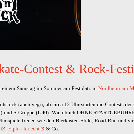
kate-Contest & Rock-Festi
n einem Samstag im Sommer am Festplatz in
Nordheim am M
ühstück (auch vegi), ab circa 12 Uhr starten die Contests der
) und S-Gruppe (Ü40). Wie üblich OHNE STARTGEBÜHREN e
Minispiele freuen wie den Bierkasten-Slide, Road-Run und vi
n
,
Etptt - fei echt
& Co.